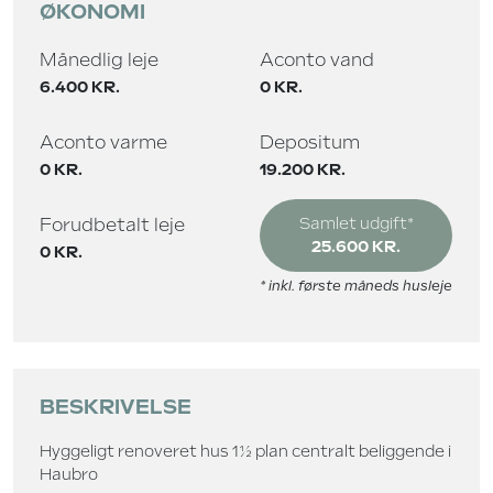
ØKONOMI
Månedlig leje
Aconto vand
6.400 KR.
0 KR.
Aconto varme
Depositum
0 KR.
19.200 KR.
Forudbetalt leje
Samlet udgift*
25.600 KR.
0 KR.
* inkl. første måneds husleje
BESKRIVELSE
Hyggeligt renoveret hus 1½ plan centralt beliggende i
Haubro