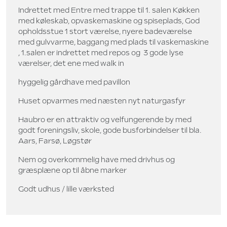
Indrettet med Entre med trappe til 1. salen Køkken
med køleskab, opvaskemaskine og spiseplads, God
opholdsstue 1 stort værelse, nyere badeværelse
med gulvvarme, baggang med plads til vaskemaskine
, 1.salen er indrettet med repos og 3 gode lyse
værelser, det ene med walk in
hyggelig gårdhave med pavillon
Huset opvarmes med næsten nyt naturgasfyr
Haubro er en attraktiv og velfungerende by med
godt foreningsliv, skole, gode busforbindelser til bla.
Aars, Farsø, Løgstør
Nem og overkommelig have med drivhus og
græsplæne op til åbne marker
Godt udhus / lille værksted