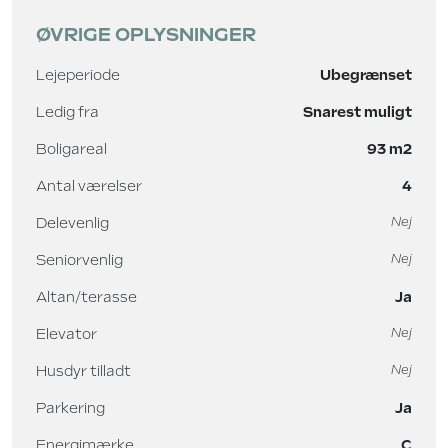
ØVRIGE OPLYSNINGER
Lejeperiode
Ubegrænset
Ledig fra
Snarest muligt
Boligareal
93 m2
Antal værelser
4
Delevenlig
Nej
Seniorvenlig
Nej
Altan/terasse
Ja
Elevator
Nej
Husdyr tilladt
Nej
Parkering
Ja
Energimærke
C