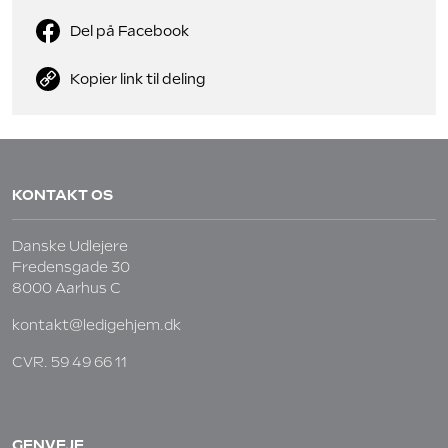
Del på Facebook
Kopier link til deling
KONTAKT OS
Danske Udlejere
Fredensgade 30
8000 Aarhus C
kontakt@ledigehjem.dk
CVR. 59 49 66 11
GENVEJE