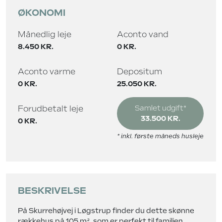
ØKONOMI
Månedlig leje
Aconto vand
8.450 KR.
0 KR.
Aconto varme
Depositum
0 KR.
25.050 KR.
Forudbetalt leje
Samlet udgift*
33.500 KR.
0 KR.
* inkl. første måneds husleje
BESKRIVELSE
På Skurrehøjvej i Løgstrup finder du dette skønne
rækkehus på 105 m², som er perfekt til familien,