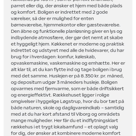
parret eller dig, der ønsker et hjem med både plads
og komfort. Boligen er indrettet med 2 gode
værelser, så der er mulighed for enten
børneværelse, hjemmekontor eller gæsteværelse.
Den åbne og funktionelle planløsning giver en lys og
indbydende atmosfære, der gør det nemt at skabe
et hyggeligt hjem. Køkkenet er moderne og praktisk
indrettet og udstyret med alle de hvidevarer, du har
brug for i hverdagen: komfur, køleskab,
opvaskemaskine, vaskemaskine og emhætte. Her er
alt klar til, at du kan flytte ind og tage boligen i brug
med det samme. Huslejen er på 8.350 kr. pr. måned,
og depositum udgør 3 måneders husleje. Boligen
opvarmes med fjernvarme, som er både driftsikkert
og energieffektivt. Rækkehuset ligger i rolige
omgivelser i hyggelige Løgstrup, hvor du bor tæt på
både naturen, skole og dagligvareindkøb – samtidig
med at du har kort afstand til Viborg og områdets
mange muligheder. Her får du et indflytningsklart
rækkehus i et trygt lokalsamfund – et oplagt valg
for dig, der ønsker at kombinere moderne komfort