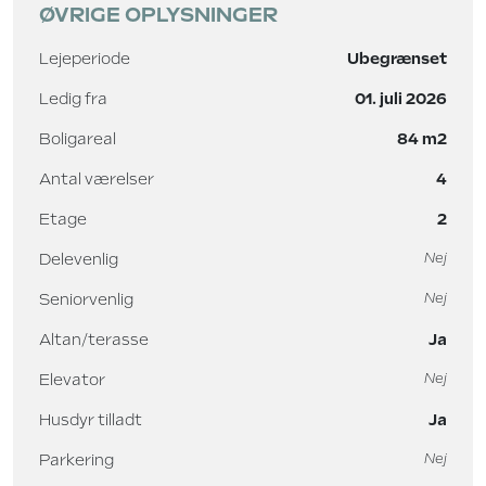
ØVRIGE OPLYSNINGER
Lejeperiode
Ubegrænset
Ledig fra
01. juli 2026
Boligareal
84 m2
Antal værelser
4
Etage
2
Delevenlig
Nej
Seniorvenlig
Nej
Altan/terasse
Ja
Elevator
Nej
Husdyr tilladt
Ja
Parkering
Nej