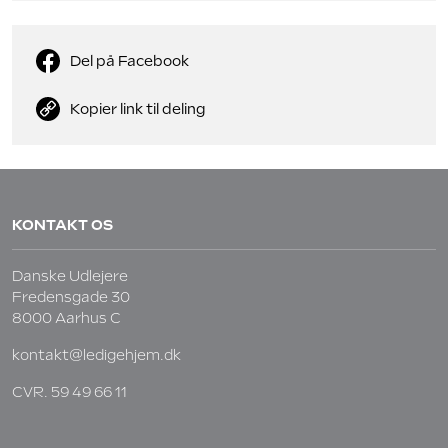
Del på Facebook
Kopier link til deling
KONTAKT OS
Danske Udlejere
Fredensgade 30
8000 Aarhus C
kontakt@ledigehjem.dk
CVR. 59 49 66 11