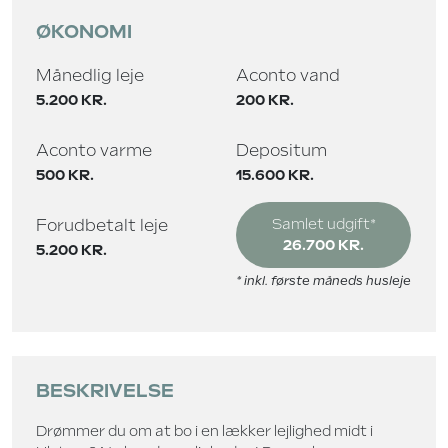
ØKONOMI
Månedlig leje
Aconto vand
5.200 KR.
200 KR.
Aconto varme
Depositum
500 KR.
15.600 KR.
Forudbetalt leje
Samlet udgift*
26.700 KR.
5.200 KR.
* inkl. første måneds husleje
BESKRIVELSE
Drømmer du om at bo i en lækker lejlighed midt i