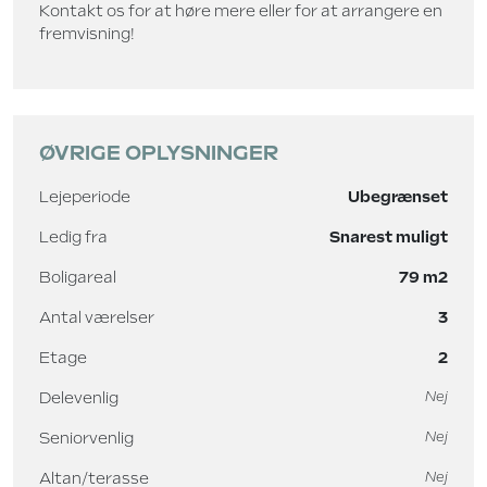
Kontakt os for at høre mere eller for at arrangere en
fremvisning!
ØVRIGE OPLYSNINGER
Lejeperiode
Ubegrænset
Ledig fra
Snarest muligt
Boligareal
79 m2
Antal værelser
3
Etage
2
Delevenlig
Nej
Seniorvenlig
Nej
Altan/terasse
Nej