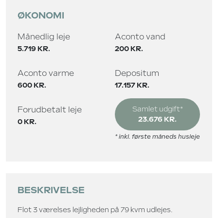
ØKONOMI
Månedlig leje
Aconto vand
5.719 KR.
200 KR.
Aconto varme
Depositum
600 KR.
17.157 KR.
Forudbetalt leje
Samlet udgift*
23.676 KR.
0 KR.
* inkl. første måneds husleje
BESKRIVELSE
Flot 3 værelses lejligheden på 79 kvm udlejes.