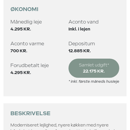
ØKONOMI
Månedlig leje
Aconto vand
4.295 KR.
Inkl. i lejen
Aconto varme
Depositum
700 KR.
12.885 KR.
Forudbetalt leje
Samlet udgift*
22.175 KR.
4.295 KR.
* inkl. første måneds husleje
BESKRIVELSE
Moderniseret lejlighed, nyere køkken med nyere