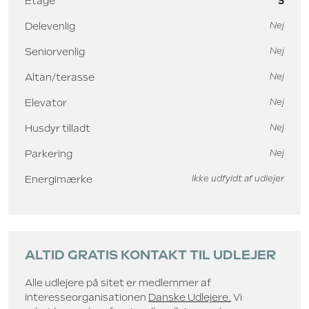
Etage
3
Delevenlig
Nej
Seniorvenlig
Nej
Altan/terasse
Nej
Elevator
Nej
Husdyr tilladt
Nej
Parkering
Nej
Energimærke
Ikke udfyldt af udlejer
ALTID GRATIS KONTAKT TIL UDLEJER
Alle udlejere på sitet er medlemmer af
interesseorganisationen
Danske Udlejere.
Vi