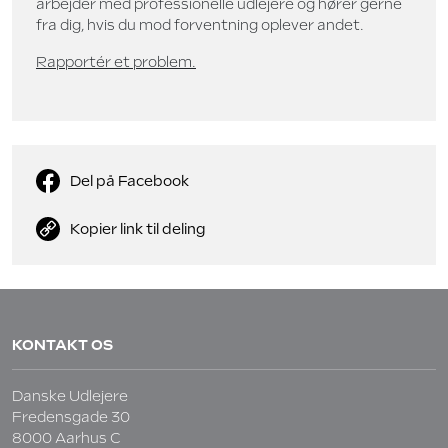
arbejder med professionelle udlejere og hører gerne
fra dig, hvis du mod forventning oplever andet.
Rapportér et problem.
Del på Facebook
Kopier link til deling
KONTAKT OS
Danske Udlejere
Fredensgade 30
8000 Aarhus C