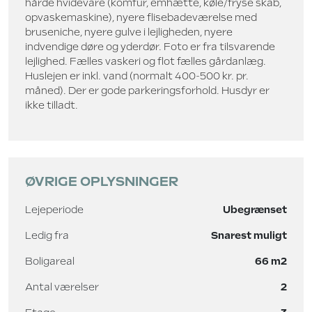
hårde hvidevare (komfur, emhætte, køle/fryse skab,
opvaskemaskine), nyere flisebadeværelse med
bruseniche, nyere gulve i lejligheden, nyere
indvendige døre og yderdør. Foto er fra tilsvarende
lejlighed. Fælles vaskeri og flot fælles gårdanlæg.
Huslejen er inkl. vand (normalt 400-500 kr. pr.
måned). Der er gode parkeringsforhold. Husdyr er
ikke tilladt.
ØVRIGE OPLYSNINGER
Lejeperiode
Ubegrænset
Ledig fra
Snarest muligt
Boligareal
66 m2
Antal værelser
2