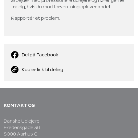
arbejder med professionelle udlejere og hører gerne
fra dig, hvis du mod forventning oplever andet.
Rapportér et problem.
Del på Facebook
Kopier link til deling
KONTAKT OS
Danske Udlejere
Fredensgade 30
8000 Aarhus C