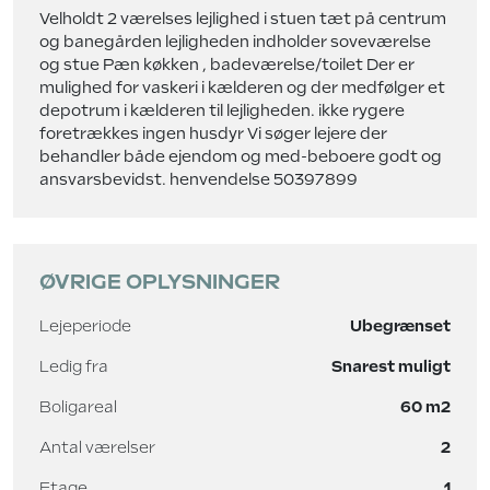
Velholdt 2 værelses lejlighed i stuen tæt på centrum
og banegården lejligheden indholder soveværelse
og stue Pæn køkken , badeværelse/toilet Der er
mulighed for vaskeri i kælderen og der medfølger et
depotrum i kælderen til lejligheden. ikke rygere
foretrækkes ingen husdyr Vi søger lejere der
behandler både ejendom og med-beboere godt og
ansvarsbevidst. henvendelse 50397899
ØVRIGE OPLYSNINGER
Lejeperiode
Ubegrænset
Ledig fra
Snarest muligt
Boligareal
60 m2
Antal værelser
2
Etage
1