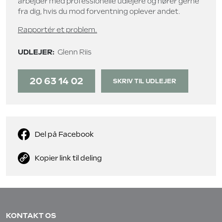
arbejder med professionelle udlejere og hører gerne
fra dig, hvis du mod forventning oplever andet.
Rapportér et problem.
UDLEJER:
Glenn Riis
20 63 14 02
SKRIV TIL UDLEJER
Del på Facebook
Kopier link til deling
KONTAKT OS