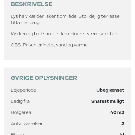
BESKRIVELSE
Lys halv kælder i skønt område. Stor dejlig terrasse
til fælles brug.
Køkken og bad samt et kombineret værelse/ stue.
OBS. Prisen er incl el, vand og varme.
ØVRIGE OPLYSNINGER
Lejeperiode
Ubegrænset
Ledig fra
Snarest muligt
Boligareal
40 m2
Antal værelser
2
Etage
kl