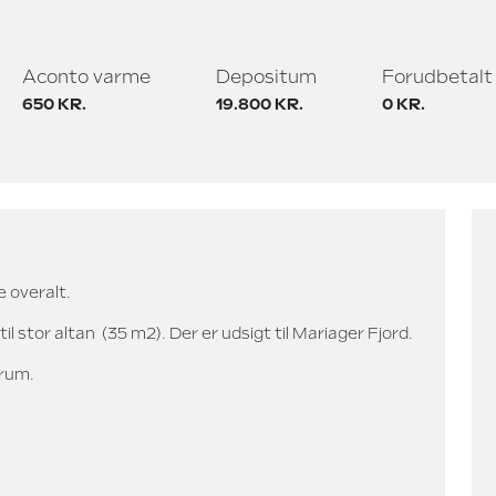
Aconto varme
Depositum
Forudbetalt 
650 KR.
19.800 KR.
0 KR.
 overalt.
il stor altan (35 m2). Der er udsigt til Mariager Fjord.
trum.