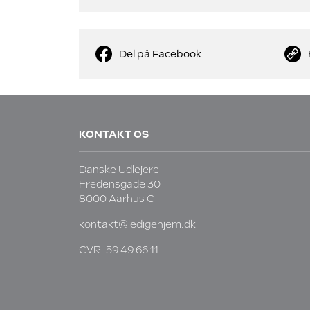
Del på Facebook
KONTAKT OS
Danske Udlejere
Fredensgade 30
8000 Aarhus C
kontakt@ledigehjem.dk
CVR. 59 49 66 11