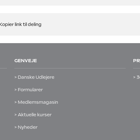
Kopier link til deling
GENVEJE
PR
> Danske Udlejere
> 3
> Formularer
> Medlemsmagasin
> Aktuelle kurser
> Nyheder