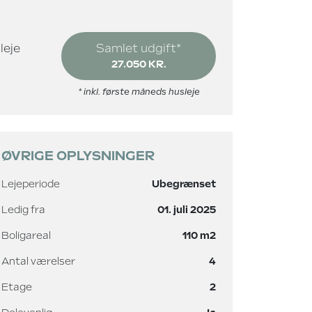
leje
Samlet udgift*
27.050 KR.
* inkl. første måneds husleje
ØVRIGE OPLYSNINGER
Lejeperiode
Ubegrænset
Ledig fra
01. juli 2025
Boligareal
110 m2
Antal værelser
4
Etage
2