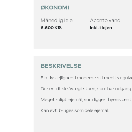
ØKONOMI
Månedlig leje
Aconto vand
6.600 KR.
Inkl. i lejen
BESKRIVELSE
Flot lys lejlighed
i moderne stil
med trægulve
Der er lidt skråvæg i stuen, som har udgang t
Meget roligt lejemål, som ligger i byens cen
Kan evt. bruges som delelejemål.