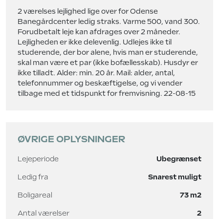
2 værelses lejlighed lige over for Odense
Banegårdcenter ledig straks. Varme 500, vand 300.
Forudbetalt leje kan afdrages over 2 måneder.
Lejligheden er ikke delevenlig. Udlejes ikke til
studerende, der bor alene, hvis man er studerende,
skal man være et par (ikke bofællesskab). Husdyr er
ikke tilladt. Alder: min. 20 år. Mail: alder, antal,
telefonnummer og beskæftigelse, og vi vender
tilbage med et tidspunkt for fremvisning. 22-08-15
ØVRIGE OPLYSNINGER
Lejeperiode
Ubegrænset
Ledig fra
Snarest muligt
Boligareal
73 m2
Antal værelser
2