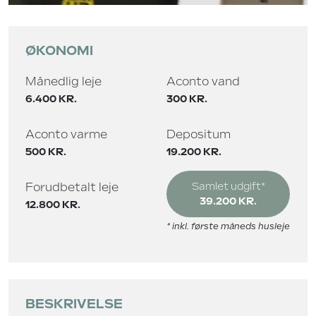
ØKONOMI
Månedlig leje
Aconto vand
6.400 KR.
300 KR.
Aconto varme
Depositum
500 KR.
19.200 KR.
Forudbetalt leje
Samlet udgift*
39.200 KR.
12.800 KR.
* inkl. første måneds husleje
BESKRIVELSE